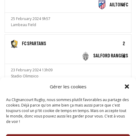
AILTON FC
4
25 February 2024 9h57
Lambeau Field
FC SPARTANS
2
SALFORD RANGERS
4
23 February 2024 13h09
Stadio Olimpico
Gérer les cookies
POSTS
Au Clignancourt Rugby, nous sommes plutôt favorables au partage des
cookies. Déjà parce qu'on aime bien ça mais aussi parce que c'est
1
2
3
…
toujours cool un p'tit cookie de temps en temps. Mais on accepte tout
le monde, donc vous pouvez aussi les garder pour vous. C’est à vous
NAVIGATION
de voir !