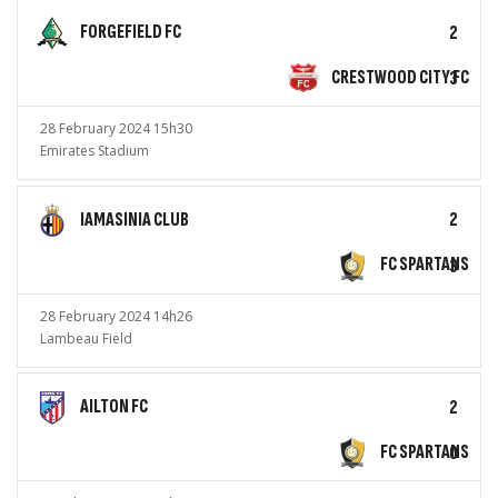
FORGEFIELD FC
2
CRESTWOOD CITY FC
3
28 February 2024 15h30
Emirates Stadium
IAMASINIA CLUB
2
FC SPARTANS
3
28 February 2024 14h26
Lambeau Field
AILTON FC
2
FC SPARTANS
0