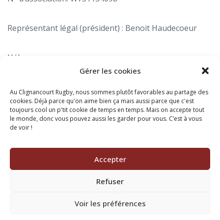
Représentant légal (président) : Benoit Haudecoeur
Hébergeur
Gérer les cookies
OVH
RCS Roubaix – Tourcoing 424 761 419 00045 Code
APE 6202A
Au Clignancourt Rugby, nous sommes plutôt favorables au partage des
N° TVA : FR 22 424 761 419
cookies. Déjà parce qu'on aime bien ça mais aussi parce que c'est
toujours cool un p'tit cookie de temps en temps. Mais on accepte tout
Siège social : 2 rue Kellermann – 59100 Roubaix –
le monde, donc vous pouvez aussi les garder pour vous. C’est à vous
de voir !
France
Accepter
Refuser
Voir les préférences
© Tous droits réservés 2024 - Amicalement réalisé par Dashlean