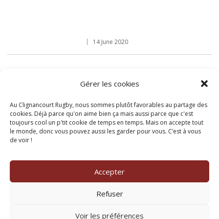
14 June 2020
Phasellus id diam ut arcu lacinia dapibus nec eget
Gérer les cookies
metus
Au Clignancourt Rugby, nous sommes plutôt favorables au partage des
cookies. Déjà parce qu'on aime bien ça mais aussi parce que c'est
toujours cool un p'tit cookie de temps en temps. Mais on accepte tout
le monde, donc vous pouvez aussi les garder pour vous. C’est à vous
de voir !
Accepter
Refuser
Voir les préférences