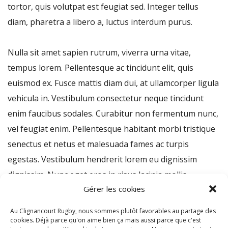
tortor, quis volutpat est feugiat sed. Integer tellus
diam, pharetra a libero a, luctus interdum purus.
Nulla sit amet sapien rutrum, viverra urna vitae,
tempus lorem. Pellentesque ac tincidunt elit, quis
euismod ex. Fusce mattis diam dui, at ullamcorper ligula
vehicula in. Vestibulum consectetur neque tincidunt
enim faucibus sodales. Curabitur non fermentum nunc,
vel feugiat enim. Pellentesque habitant morbi tristique
senectus et netus et malesuada fames ac turpis
egestas. Vestibulum hendrerit lorem eu dignissim
dignissim. Nunc eget eros in risus lacinia mollis.
Gérer les cookies
Suspendisse nec lacus et ante dignissim tempor.
Suspendisse posuere condimentum lectus quis
Au Clignancourt Rugby, nous sommes plutôt favorables au partage des
venenatis. Suspendisse aliquam, ante id vehicula
cookies. Déjà parce qu'on aime bien ça mais aussi parce que c'est