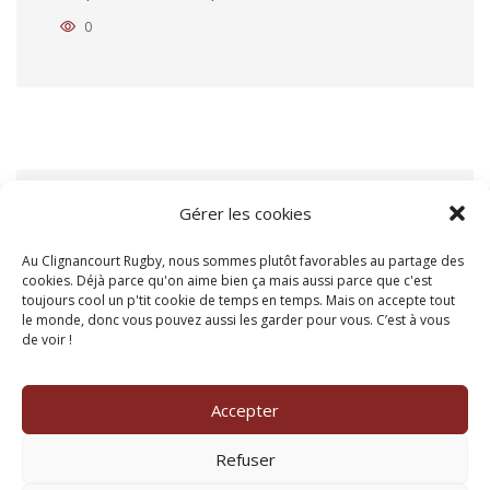
0
Gérer les cookies
14 June 2020
EXTRA CREAM CAKE
Au Clignancourt Rugby, nous sommes plutôt favorables au partage des
cookies. Déjà parce qu'on aime bien ça mais aussi parce que c'est
Proin ex ex, vestibulum at condimentum id,
toujours cool un p'tit cookie de temps en temps. Mais on accepte tout
le monde, donc vous pouvez aussi les garder pour vous. C’est à vous
ornare ac orci …
de voir !
0
Accepter
Refuser