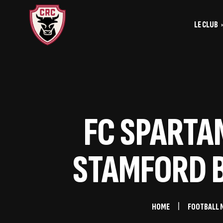
LE CLUB
Le
Historique
Le
La vie du club
Les entrainements
FC SPARTAN
Les investis
STAMFORD B
HOME
FOOTBALL 