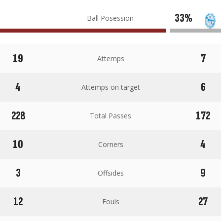
33%
Ball Posession
19
7
Attemps
4
6
Attemps on target
228
172
Total Passes
10
4
Corners
3
9
Offsides
12
27
Fouls