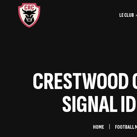
LE CLUB
Le
Historique
Le
La vie du club
Les entrainements
CRESTWOOD CI
Les investis
SIGNAL I
HOME
FOOTBALL 