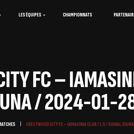
LES ÉQUIPES
CHAMPIONNATS
PARTENAIR
s Vaquitas
s Taureaux
TY FC – IAMASINIA
DUNA / 2024-01-28
MATCHES
CRESTWOOD CITY FC – IAMASINIA CLUB / 1:5 / SIGNAL IDUNA