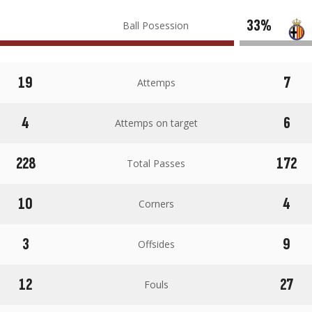
33%
Ball Posession
19
7
Attemps
4
6
Attemps on target
228
172
Total Passes
10
4
Corners
3
9
Offsides
12
27
Fouls