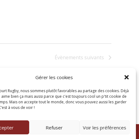
D
E
V
Évènements
suivants
U
Gérer les cookies
S’abonner au calendrier
E
ourt Rugby, nous sommes plutôt favorables au partage des cookies. Déjà
aime bien ça mais aussi parce que c'est toujours cool un p'tit cookie de
mps. Mais on accepte tout le monde, donc vous pouvez aussi les garder
S
’est à vous de voir !
É
cepter
Refuser
Voir les préférences