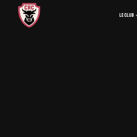
LE CLUB
Le
Historique
Le
La vie du club
Les entrainements
Les investis