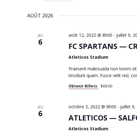
C
Sélectionnez
par
AOÛT 2026
une
mot-
H
date.
clé.
août 12, 2022 @ 8h00
-
juillet 9,
JEU
6
E
FC SPARTANS — C
Atleticos Stadium
R
Praesent malesuada non lorem sit
tincidunt quam. Fusce velit nisl, 
Obtenir Billets
$69.00
C
octobre 3, 2022 @ 8h00
-
juillet 
JEU
H
6
ATLETICOS — SAL
Atleticos Stadium