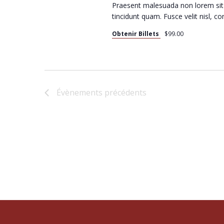
E
Praesent malesuada non lorem sit
tincidunt quam. Fusce velit nisl, 
E
Obtenir Billets
$99.00
T
Évènements
précédents
N
A
V
I