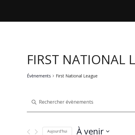
FIRST NATIONAL 
Évènements
First National League
R
Saisir
mot-
E
clé.
Rechercher
À venir
Aujourd'hui
Évènements