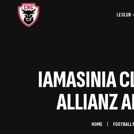
LE CLUB
Le
Historique
Le
La vie du club
Les entrainements
IAMASINIA CL
Les investis
ALLIANZ A
HOME
FOOTBALL 