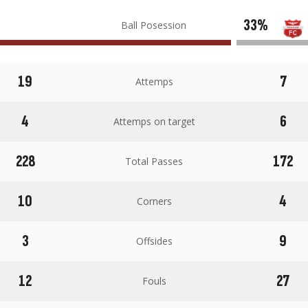
33%
Ball Posession
19
7
Attemps
4
6
Attemps on target
228
172
Total Passes
10
4
Corners
3
9
Offsides
12
27
Fouls