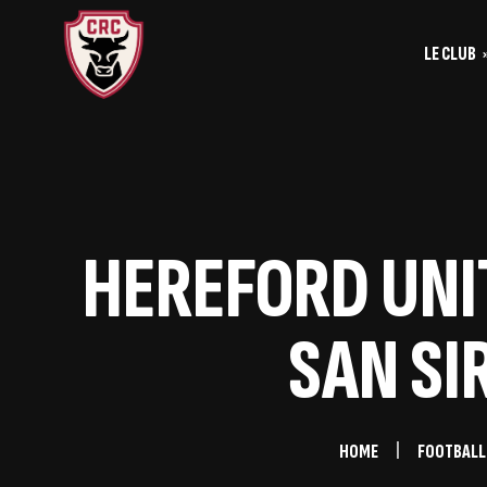
LE CLUB
Le
Historique
Le
La vie du club
Les entrainements
HEREFORD UNIT
Les investis
SAN SI
HOME
FOOTBALL