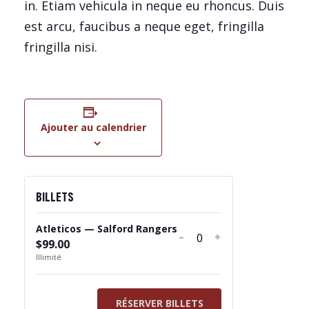
in. Etiam vehicula in neque eu rhoncus. Duis
est arcu, faucibus a neque eget, fringilla
fringilla nisi.
Ajouter au calendrier
BILLETS
Atleticos — Salford Rangers
Diminuer
-
Augmenter
+
$
99.00
Quantité
la
la
Illimité
quantité
quantité
de
de
RÉSERVER BILLETS