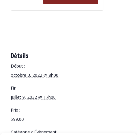
billets
billets
pour
pour
Atleticos
Atleticos
—
—
Salford
Salford
Rangers
Rangers
Détails
Début :
octobre 3, 2022 @ 8h00
Fin :
juillet 9, 2032 @ 17h00
Prix :
$99.00
Catégorie d’Évènement: