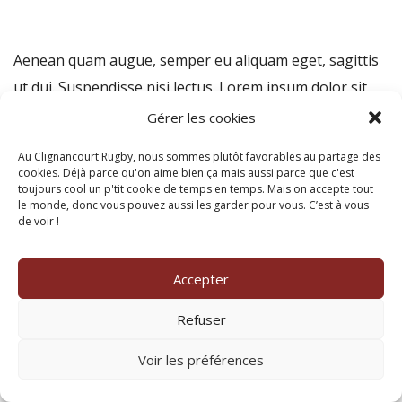
Aenean quam augue, semper eu aliquam eget, sagittis
ut dui. Suspendisse nisi lectus. Lorem ipsum dolor sit
amet, consectetur adipiscing elit. Nullam facilisis at
Gérer les cookies
turpis eu faucibus. In dignissim, enim eu ornare aliquet,
Au Clignancourt Rugby, nous sommes plutôt favorables au partage des
metus ex tempor neque, sit amet efficitur turpis lorem
cookies. Déjà parce qu'on aime bien ça mais aussi parce que c'est
toujours cool un p'tit cookie de temps en temps. Mais on accepte tout
et odio.
le monde, donc vous pouvez aussi les garder pour vous. C’est à vous
de voir !
Accepter
© Tous droits réservés 2024 - Amicalement réalisé par Dashlean
Refuser
Voir les préférences